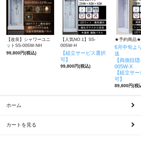
【改良】シャワーユニ
【人気NO.1】SS-
★予約商品★
ットSS-005W-NH
005W-H
6月中旬よ
【組立サービス選択
99,800円(税込)
送
可】
【両側目隠し
99,800円(税込)
005W-X
【組立サー
可】
89,800円(税
ホーム
カートを見る