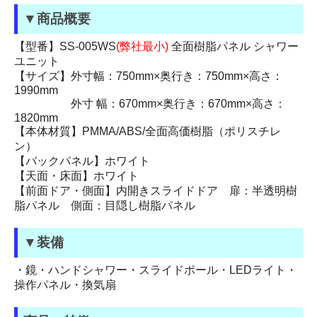
▼商品概要
【型番】SS-005WS
(弊社最小)
全面樹脂パネル シャワー
ユニット
【サイズ】外寸幅：750mm×奥行き：750mm×高さ：
1990mm
外寸 幅：670mm×奥行き：670mm×高さ：
1820mm
【本体材質】PMMA/ABS/全面高価樹脂（ポリスチレ
ン）
【バックパネル】ホワイト
【天面・床面】ホワイト
【前面ドア・側面】内開きスライドドア 扉：半透明樹
脂パネル 側面：目隠し樹脂パネル
▼装備
・鏡・ハンドシャワー・スライドポール・LEDライト・
操作パネル・換気扇