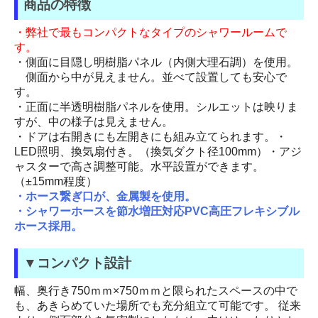
商品の特徴
・弊社で最もコンパクトなタイプのシャワールームで
す。
・側面に目隠し明樹脂パネル（内側大理石調）を使用。
側面から中が見えません。並べて設置しても安心で
す。
・正面に半透明樹脂パネルを使用。シルエットは映りま
すが、中の様子は見えません。
・ドアは右開きにも左開きにも組み立てられます。・
LED照明、換気扇付き。（換気ダクト径100mm）・アジ
ャスターで高さ調整可能。水平設置ができます。
（±15mm程度）
・ホース繋ぎ口が、金属製を使用。
・シャワーホースを節水増圧対応PVC高圧フレキシブル
ホース採用。
▼コンパクト設計
幅、奥行き750ｍｍ×750ｍｍと限られたスペースの中で
も、あきらめていた場所でも充分組立て可能です。 従来