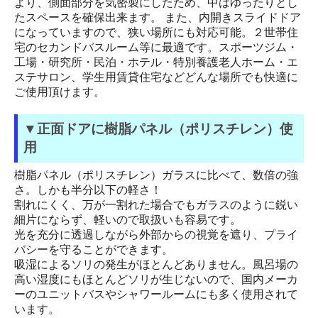
より、側面部分を気密製にしたため、中はゆったりとし
たスペースを確保出来ます。 また、内開きスライドドア
になっていますので、狭い場所にも対応可能。２世帯住
宅のセカンドバスルーム等に最適です。スポーツジム・
工場・研究所・民泊・ホテル・特別養護老人ホーム・エ
ステサロン、学生用賃貸住宅などどんな場所でも快適に
ご使用頂けます。
▼正面ドアに樹脂パネル（ポリスチレン）使
用
樹脂パネル（ポリスチレン）ガラスに比べて、数倍の強
さ。しかも半分以下の軽さ！
割れにくく、万が一割れた場合でもガラスのように鋭い
細片にならず、軽いので取扱いも容易です。
光を充分に透過しながら外部からの視覚を遮り、プライ
バシーを守ることができます。
吸湿によるソリの発生がほとんどありません。風呂場の
高い湿度にもほとんどソリが生じないので、国内メーカ
ーのユニットバスやシャワールームにも多く使用されて
います。