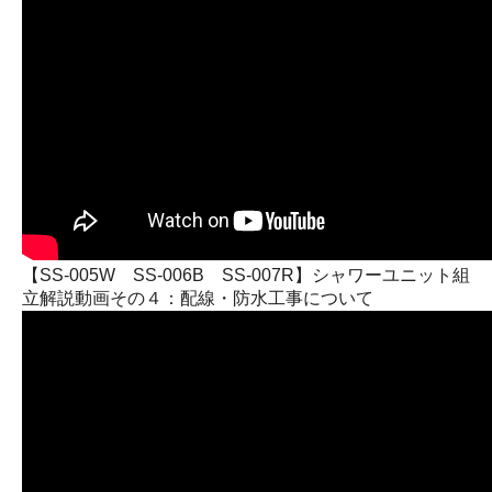
【SS-005W SS-006B SS-007R】シャワーユニット組
立解説動画その４：配線・防水工事について