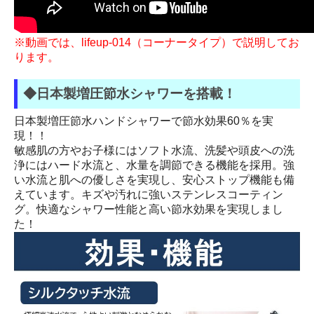
※動画では、lifeup-014（コーナータイプ）で説明してお
ります。
◆日本製増圧節水シャワーを搭載！
日本製増圧節水ハンドシャワーで節水効果60％を実
現！！
敏感肌の方やお子様にはソフト水流、洗髪や頭皮への洗
浄にはハード水流と、水量を調節できる機能を採用。強
い水流と肌への優しさを実現し、安心ストップ機能も備
えています。キズや汚れに強いステンレスコーティン
グ。快適なシャワー性能と高い節水効果を実現しまし
た！