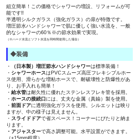
組立簡単！この価格でシャワーの増設、リフォームが可
能です!!
半透明シルクガラス（強化ガラス）の扉が特徴です。
増圧節水ハンドシャワーで肌に優しく強い水流を、一般
的なシャワーの60％※の節水効果で実現。
（※ハード水流とソフト水流を同時間使用した場合）
◆装備
・
（日本製）増圧節水ハンドシャワー
は標準装備！
・
シャワーホース
はPVCスムーズ高圧フレキシブルホー
ス使用、滑らかな増粘ホースで、耐破壊性と防爆性があ
り、お手入れも簡単！
・
給水管
は耐久性に優れたステンレスフレキ管を採用。
・
ホースの接続口
には、丈夫な金属（真鍮）製を使用。
・
前面ドア
に透明強化ガラスを使用。シルエットは映り
ますが、中の様子は見えません。
・
スライドドア
で省スペース！コーナーにぴたりと納ま
ります。
・アジャスター
で高さ調整可能。水平設置ができます。
（±15mm程度）