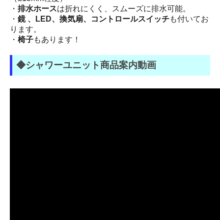
・
排水ホース
は折れにくく、スムーズに排水可能。
・
鏡 、LED、換気扇、コントロールスイッチ
も付いてお
ります。
・
椅子
もあります！
◆シャワーユニット商品案内動画