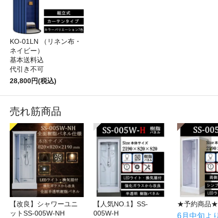
KO-01LN （リネン布・
ネイビー）
基本送料込
代引き不可
28,800円(税込)
売れ筋商品
【改良】シャワーユニ
【人気NO.1】SS-
★予約商品★
ットSS-005W-NH
005W-H
6月中旬よ