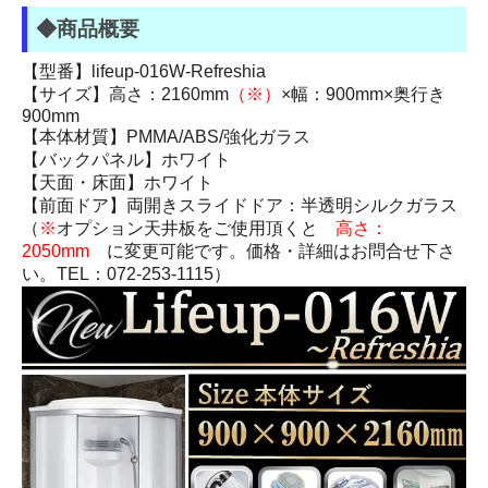
◆商品概要
【型番】lifeup-016W-Refreshia
【サイズ】高さ：2160mm
（※）
×幅：900mm×奥行き
900mm
【本体材質】PMMA/ABS/強化ガラス
【バックパネル】ホワイト
【天面・床面】ホワイト
【前面ドア】両開きスライドドア：半透明シルクガラス
（
※
オプション天井板をご使用頂くと
高さ：
2050mm
に変更可能です。価格・詳細はお問合せ下さ
い。TEL：072-253-1115）