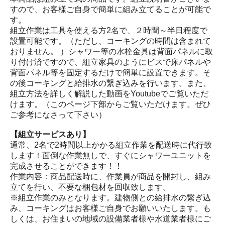
すので、お客様ご自身で簡単に組み立てることが可能で
す。
組立作業は工具を使える方2名で、２時間～半日程度で
設置可能です。（ただし、コーキングの時間は含まれて
おりません。 ）シャワー等の水栓金具は背面パネルに取
り付け済ですので、組立家具のようにビスで床パネルや
背面パネル等を固定するだけで簡単に設置できます。そ
の後コーキングと給排水の繋ぎ込みを行います。また、
組立方法を詳しく解説した動画をYoutubeでご覧いただ
けます。（このページ下部からご覧いただけます。ぜひ
ご参考になさって下さい）
【組立サービスあり】
通常、2名で2時間以上かかる組立作業を配送時に代行致
します！面倒な作業無しで、すぐにシャワーユニットを
完成させることができます！！
作業内容：商品配送時に、作業員が商品を開封し、組み
立てを行い、不要な梱包材を回収致します。
※組立作業のみとなります。建物側との給排水の繋ぎ込
み、コーキングはお客様ご自身でお願いいたします。も
しくは、お住まいの地域の設備業者様や水道業者様にご